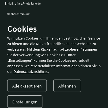
E-Mail:
office@hotellerie.de
Wegbeschreibung
Cookies
Bonn
Wir nutzen Cookies, um Ihnen den bestmöglichen Service
zu bieten und die Nutzerfreundlichkeit der Webseite zu
Hotelverband Deutschland (IHA) / IHA-Service GmbH
verbessern. Mit dem Klicken auf „Akzeptieren“ stimmen
Kronprinzenstraße 37
Sie der Verwendung von Cookies zu. Unter
53173 Bonn
„Einstellungen“ können Sie die Cookies individuell
anpassen. Weitere detaillierte Informationen finden Sie in
Telefon:
+49 228 92 39 29-0
der
Datenschutzrichtlinie
.
Fax:
+49 228 92 39 29-9
E-Mail:
bonn@hotellerie.de
Alle akzeptieren
Ablehnen
Wegbeschreibung
Einstellungen
Presse
Kontakt
Impressum
Datenschutzerklärung
Cookie-Einstellungen