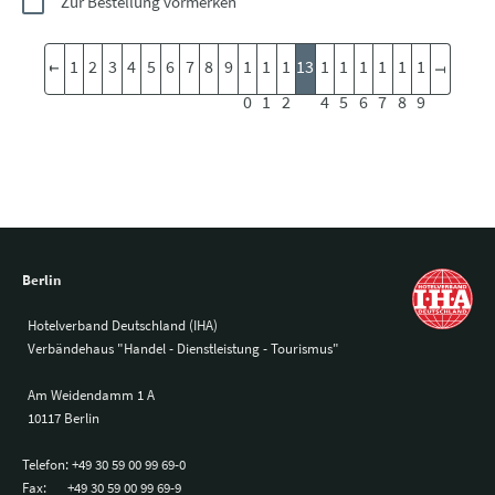
Zur Bestellung vormerken
1
2
3
4
5
6
7
8
9
1
1
1
13
1
1
1
1
1
1
0
1
2
4
5
6
7
8
9
Berlin
Hotelverband Deutschland (IHA)
Verbändehaus "Handel - Dienstleistung - Tourismus"
Am Weidendamm 1 A
10117 Berlin
Telefon:
+49 30 59 00 99 69-0
Fax:
+49 30 59 00 99 69-9