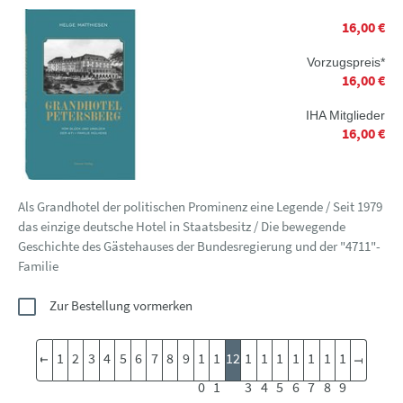
16,00 €
Vorzugspreis*
16,00 €
IHA Mitglieder
16,00 €
Als Grandhotel der politischen Prominenz eine Legende / Seit 1979
das einzige deutsche Hotel in Staatsbesitz / Die bewegende
Geschichte des Gästehauses der Bundesregierung und der "4711"-
Familie
Zur Bestellung vormerken
1
2
3
4
5
6
7
8
9
1
1
12
1
1
1
1
1
1
1
0
1
3
4
5
6
7
8
9