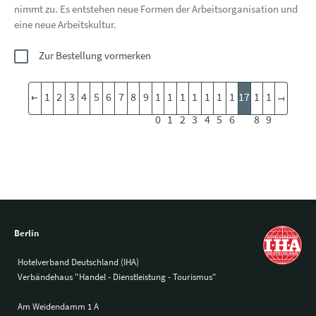
nimmt zu. Es entstehen neue Formen der Arbeitsorganisation und
eine neue Arbeitskultur.
Zur Bestellung vormerken
1
2
3
4
5
6
7
8
9
1
1
1
1
1
1
1
17
1
1
0
1
2
3
4
5
6
8
9
Berlin
Hotelverband Deutschland (IHA)
Verbändehaus "Handel - Dienstleistung - Tourismus"
Am Weidendamm 1 A