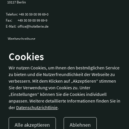
10117 Berlin
Telefon:
+49 30 59 00 99 69-0
Fax:
+49 30 59 00 99 69-9
E-Mail:
office@hotellerie.de
Wegbeschreibung
Cookies
Bonn
Wir nutzen Cookies, um Ihnen den bestmöglichen Service
zu bieten und die Nutzerfreundlichkeit der Webseite zu
Hotelverband Deutschland (IHA) / IHA-Service GmbH
verbessern. Mit dem Klicken auf „Akzeptieren“ stimmen
Kronprinzenstraße 37
Sie der Verwendung von Cookies zu. Unter
53173 Bonn
„Einstellungen“ können Sie die Cookies individuell
anpassen. Weitere detaillierte Informationen finden Sie in
Telefon:
+49 228 92 39 29-0
der
Datenschutzrichtlinie
.
Fax:
+49 228 92 39 29-9
E-Mail:
bonn@hotellerie.de
Alle akzeptieren
Ablehnen
Wegbeschreibung