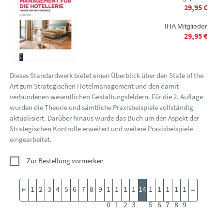
29,95 €
IHA Mitglieder
29,95 €
Dieses Standardwerk bietet einen Überblick über den State of the
Art zum Strategischen Hotelmanagement und den damit
verbundenen wesentlichen Gestaltungsfeldern. Für die 2. Auflage
wurden die Theorie und sämtliche Praxisbeispiele vollständig
aktualisiert. Darüber hinaus wurde das Buch um den Aspekt der
Strategischen Kontrolle erweitert und weitere Praxisbeispiele
eingearbeitet.
Zur Bestellung vormerken
1
2
3
4
5
6
7
8
9
1
1
1
1
14
1
1
1
1
1
0
1
2
3
5
6
7
8
9