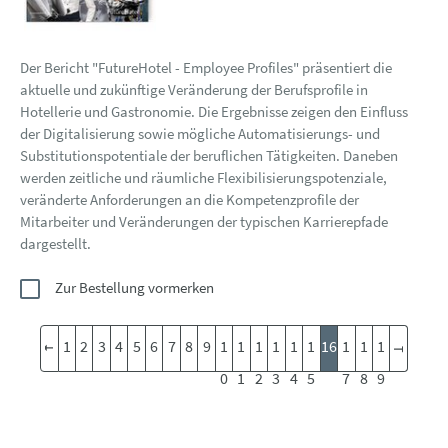
Der Bericht "FutureHotel - Employee Profiles" präsentiert die
aktuelle und zukünftige Veränderung der Berufsprofile in
Hotellerie und Gastronomie. Die Ergebnisse zeigen den Einfluss
der Digitalisierung sowie mögliche Automatisierungs- und
Substitutionspotentiale der beruflichen Tätigkeiten. Daneben
werden zeitliche und räumliche Flexibilisierungspotenziale,
veränderte Anforderungen an die Kompetenzprofile der
Mitarbeiter und Veränderungen der typischen Karrierepfade
dargestellt.
Zur Bestellung vormerken
1
2
3
4
5
6
7
8
9
1
1
1
1
1
1
16
1
1
1
0
1
2
3
4
5
7
8
9