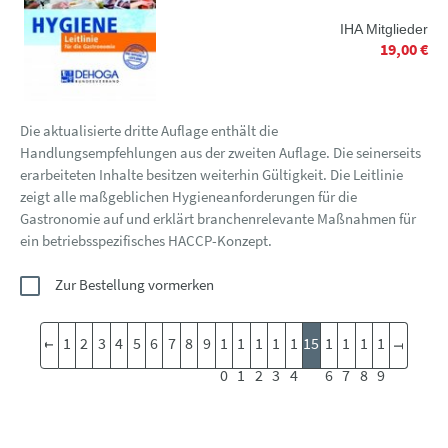
IHA Mitglieder
19,00 €
Die aktualisierte dritte Auflage enthält die
Handlungsempfehlungen aus der zweiten Auflage. Die seinerseits
erarbeiteten Inhalte besitzen weiterhin Gültigkeit. Die Leitlinie
zeigt alle maßgeblichen Hygieneanforderungen für die
Gastronomie auf und erklärt branchenrelevante Maßnahmen für
ein betriebsspezifisches HACCP-Konzept.
Zur Bestellung vormerken
1
2
3
4
5
6
7
8
9
1
1
1
1
1
15
1
1
1
1
0
1
2
3
4
6
7
8
9