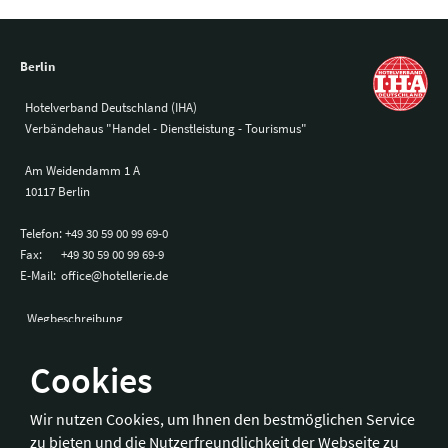
Berlin
Hotelverband Deutschland (IHA)
Verbändehaus "Handel - Dienstleistung - Tourismus"
Am Weidendamm 1 A
10117 Berlin
Telefon:
+49 30 59 00 99 69-0
Fax:
+49 30 59 00 99 69-9
E-Mail:
office@hotellerie.de
Wegbeschreibung
Cookies
Bonn
Wir nutzen Cookies, um Ihnen den bestmöglichen Service
zu bieten und die Nutzerfreundlichkeit der Webseite zu
Hotelverband Deutschland (IHA) / IHA-Service GmbH