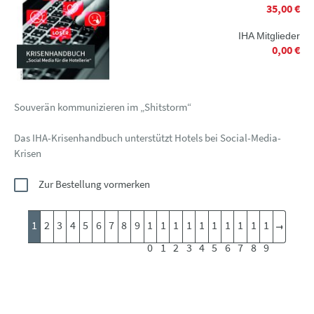
35,00 €
IHA Mitglieder
0,00 €
Souverän kommunizieren im „Shitstorm“
Das IHA-Krisenhandbuch unterstützt Hotels bei Social-Media-
Krisen
Zur Bestellung vormerken
1
2
3
4
5
6
7
8
9
1
1
1
1
1
1
1
1
1
1
0
1
2
3
4
5
6
7
8
9