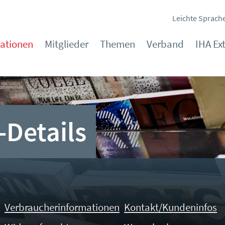
Leichte Sprach
kationen
Mitglieder
Themen
Verband
IHA Ex
-Details
Verbraucherinformationen
Kontakt/Kundeninfos