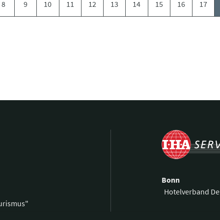
8
9
10
11
12
13
14
15
16
17
Bonn
Hotelverband De
ourismus"