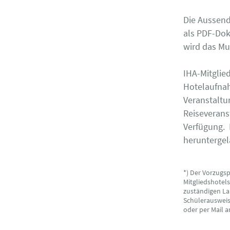
Die Aussend
als PDF-Dok
wird das Mu
IHA-Mitgl
Hotelaufna
Veranstalt
Reiseverans
Verfügung.
herunterge
*) Der Vorzugs
Mitgliedshotel
zuständigen La
Schülerausweise
oder per Mail 