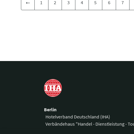
1
2
3
4
5
6
7
Berlin
Hotelverband Deutschland (IHA)
Verbändehaus "Handel - Dienstleistung - T