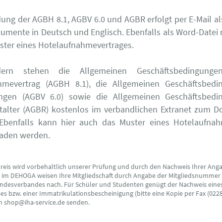
ung der AGBH 8.1, AGBV 6.0 und AGBR erfolgt per E-Mail a
umente in Deutsch und Englisch. Ebenfalls als Word-Datei
ster eines Hotelaufnahmevertrages.
iedern stehen die Allgemeinen Geschäftsbedingung
hmevertrag (AGBH 8.1), die Allgemeinen Geschäftsbedi
ungen (AGBV 6.0) sowie die Allgemeinen Geschäftsbedi
talter (AGBR) kostenlos im verbandlichen Extranet zum 
 Ebenfalls kann hier auch das Muster eines Hotelaufnah
laden werden.
preis wird vorbehaltlich unserer Prüfung und durch den Nachweis Ihrer Ang
s im DEHOGA weisen Ihre Mitgliedschaft durch Angabe der Mitgliedsnummer
ndesverbandes nach. Für Schüler und Studenten genügt der Nachweis eine
s bzw. einer Immatrikulationsbescheinigung (bitte eine Kopie per Fax (0228
an shop@iha-service.de senden.