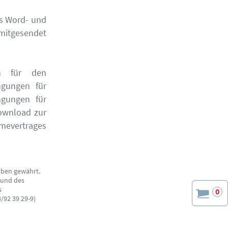
ls Word- und
 mitgesendet
en für den
ngungen für
ngungen für
Download zur
mevertrages
aben gewährt.
 und des
s
0
/92 39 29-9)