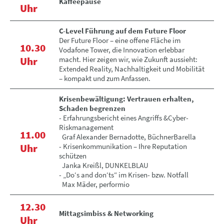
Kaffeepause
Uhr
C-Level Führung auf dem Future Floor
Der Future Floor – eine offene Fläche im
10.30
Vodafone Tower, die Innovation erlebbar
Uhr
macht. Hier zeigen wir, wie Zukunft aussieht:
Extended Reality, Nachhaltigkeit und Mobilität
– kompakt und zum Anfassen.
Krisenbewältigung: Vertrauen erhalten,
Schaden begrenzen
- Erfahrungsbericht eines Angriffs &Cyber-
Riskmanagement
11.00
Graf Alexander Bernadotte, BüchnerBarella
Uhr
- Krisenkommunikation – Ihre Reputation
schützen
Janka Kreißl, DUNKELBLAU
- „Do‘s and don‘ts“ im Krisen- bzw. Notfall
Max Mäder, performio
12.30
Mittagsimbiss & Networking
Uhr