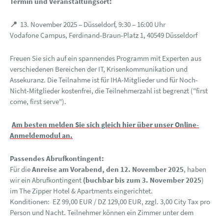
Termin und Veranstaltungsort:
📍
13. November 2025 – Düsseldorf, 9:30 – 16:00 Uhr
Vodafone Campus, Ferdinand-Braun-Platz 1, 40549 Düsseldorf
Freuen Sie sich auf ein spannendes Programm mit Experten aus
verschiedenen Bereichen der IT, Krisenkommunikation und
Assekuranz. Die Teilnahme ist für IHA-Mitglieder und für Noch-
Nicht-Mitglieder kostenfrei, die Teilnehmerzahl ist begrenzt ("first
come, first serve").
Am besten melden Sie sich gleich hier über unser Online-
Anmeldemodul an.
Passendes Abrufkontingent:
Für die
Anreise am Vorabend, den 12. November 2025
, haben
wir ein Abrufkontingent
(buchbar bis zum 3. November 2025
)
im The Zipper Hotel & Apartments eingerichtet.
Konditionen: EZ 99,00 EUR / DZ 129,00 EUR, zzgl. 3,00 City Tax pro
Person und Nacht. Teilnehmer können ein Zimmer unter dem