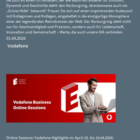
herzlich an einen Ort einladen, der wie kaum ein anderer für Emotion,
Dynamik und Geschichte steht: den Nürburgring, streckenweise auch als
„Grüne Hölle“ bekannt!! Freuen Sie sich auf einen inspirierenden Austausch
mit Kolleginnen und Kollegen, eingebettet in die einzigartige Atmosphäre
einer der legendärsten Rennstrecken der Welt. Der Nürburgring steht nicht
nur für Geschwindigkeit und Präzision, sondern auch für Leidenschaft,
Innovation und Gemeinschaft – Werte, die auch unsere IHA verbinden.
01.04.2026
Vodafone
Online-Sessions: Vodafone Highlights im April: 02. bis 16.04.2026: