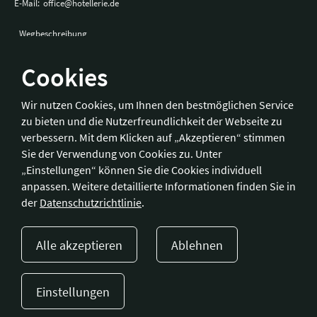
E-Mail:
office@hotellerie.de
Wegbeschreibung
Cookies
Bonn
Wir nutzen Cookies, um Ihnen den bestmöglichen Service
zu bieten und die Nutzerfreundlichkeit der Webseite zu
Hotelverband Deutschland (IHA) / IHA-Service GmbH
verbessern. Mit dem Klicken auf „Akzeptieren“ stimmen
Kronprinzenstraße 37
Sie der Verwendung von Cookies zu. Unter
53173 Bonn
„Einstellungen“ können Sie die Cookies individuell
anpassen. Weitere detaillierte Informationen finden Sie in
Telefon:
+49 228 92 39 29-0
der
Datenschutzrichtlinie
.
Fax:
+49 228 92 39 29-9
E-Mail:
bonn@hotellerie.de
Alle akzeptieren
Ablehnen
Wegbeschreibung
Einstellungen
Presse
Kontakt
Impressum
Datenschutzerklärung
Cookie-Einstellungen