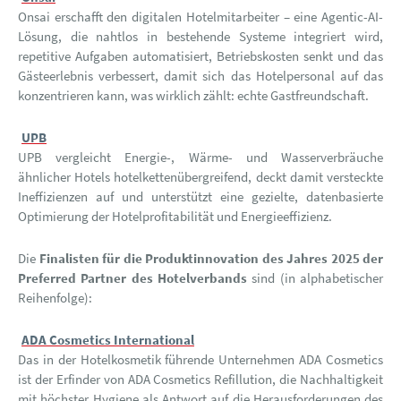
Onsai erschafft den digitalen Hotelmitarbeiter – eine Agentic-AI-
Lösung, die nahtlos in bestehende Systeme integriert wird,
repetitive Aufgaben automatisiert, Betriebskosten senkt und das
Gästeerlebnis verbessert, damit sich das Hotelpersonal auf das
konzentrieren kann, was wirklich zählt: echte Gastfreundschaft.
UPB
UPB vergleicht Energie-, Wärme- und Wasserverbräuche
ähnlicher Hotels hotelkettenübergreifend, deckt damit versteckte
Ineffizienzen auf und unterstützt eine gezielte, datenbasierte
Optimierung der Hotelprofitabilität und Energieeffizienz.
Die
Finalisten für die Produktinnovation des Jahres 2025 der
Preferred Partner des Hotelverbands
sind (in alphabetischer
Reihenfolge):
ADA Cosmetics International
Das in der Hotelkosmetik führende Unternehmen ADA Cosmetics
ist der Erfinder von ADA Cosmetics Refillution, die Nachhaltigkeit
mit höchster Hygiene als Antwort auf die Herausforderungen des