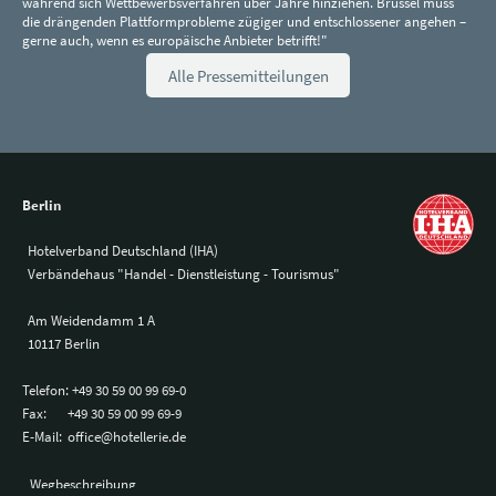
während sich Wettbewerbsverfahren über Jahre hinziehen. Brüssel muss
die drängenden Plattformprobleme zügiger und entschlossener angehen –
gerne auch, wenn es europäische Anbieter betrifft!"
Alle Pressemitteilungen
Berlin
Hotelverband Deutschland (IHA)
Verbändehaus "Handel - Dienstleistung - Tourismus"
Am Weidendamm 1 A
10117 Berlin
Telefon:
+49 30 59 00 99 69-0
Fax:
+49 30 59 00 99 69-9
E-Mail:
office@hotellerie.de
Wegbeschreibung