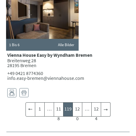
1
Bis 6
Alle Bilder
Vienna House Easy by Wyndham Bremen
Breitenweg 28
28195 Bremen
+49 0421 8774360
info.easy-bremen@viennahouse.com
1
…
11
119
12
…
12
8
0
4