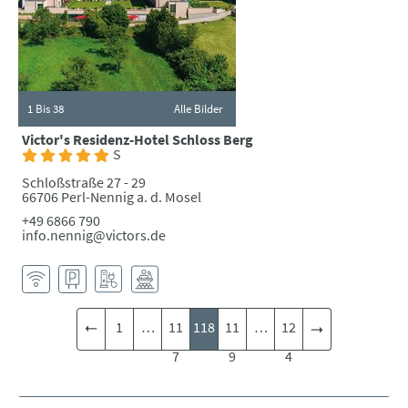
1
Bis 38
Alle Bilder
Victor's Residenz-Hotel Schloss Berg
S
Schloßstraße 27 - 29
66706 Perl-Nennig a. d. Mosel
+49 6866 790
info.nennig@victors.de
1
…
11
118
11
…
12
7
9
4